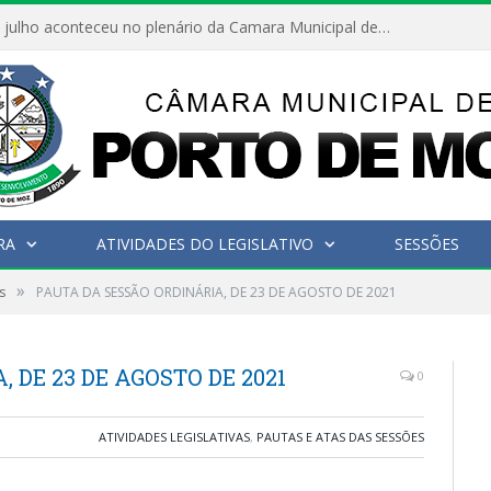
Hoje dia 05 de julho aconteceu no plenário da Camara Municipal de Porto de Moz a Sessão Solene de Abertura dos Trabalhos Legislativos 2º Período da 23ª Legislatura
RA
ATIVIDADES DO LEGISLATIVO
SESSÕES
»
s
PAUTA DA SESSÃO ORDINÁRIA, DE 23 DE AGOSTO DE 2021
 DE 23 DE AGOSTO DE 2021
0
ATIVIDADES LEGISLATIVAS
,
PAUTAS E ATAS DAS SESSÕES