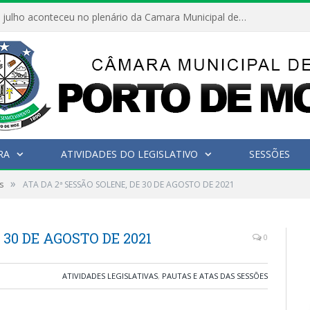
Hoje dia 05 de julho aconteceu no plenário da Camara Municipal de Porto de Moz a Sessão Solene de Abertura dos Trabalhos Legislativos 2º Período da 23ª Legislatura
RA
ATIVIDADES DO LEGISLATIVO
SESSÕES
»
s
ATA DA 2ª SESSÃO SOLENE, DE 30 DE AGOSTO DE 2021
 30 DE AGOSTO DE 2021
0
ATIVIDADES LEGISLATIVAS
,
PAUTAS E ATAS DAS SESSÕES