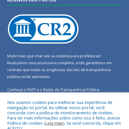
Muito mais que
criar site
ou
sistema para prefeituras
!
Realizamos uma
assessoria
completa, onde garantimos em
contrato que todas as exigências das
leis de transparência
pública
serão atendidas.
Conheça o
PNTP
e o
Radar da Transparência Pública
Nós usamos cookies para melhorar sua experiência de
navegação no portal. Ao utilizar nosso portal, você
concorda com a política de monitoramento de cookies.
Para ter mais informações sobre como isso é feito, acesse
Todos os direitos reservados a Câmara Municipal de Porto de
Política de cookies (
Leia mais
). Se você concorda, clique em
Moz.
ACEITO.