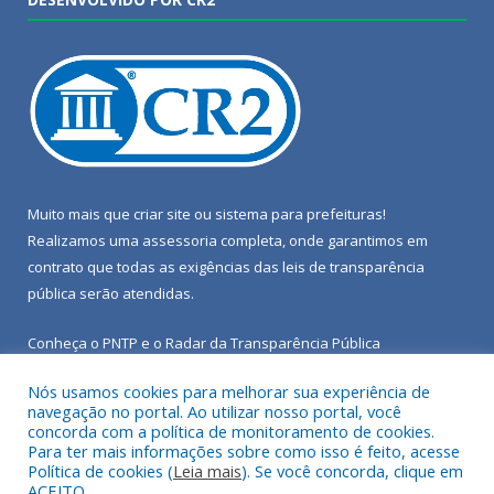
Muito mais que
criar site
ou
sistema para prefeituras
!
Realizamos uma
assessoria
completa, onde garantimos em
contrato que todas as exigências das
leis de transparência
pública
serão atendidas.
Conheça o
PNTP
e o
Radar da Transparência Pública
Nós usamos cookies para melhorar sua experiência de
navegação no portal. Ao utilizar nosso portal, você
concorda com a política de monitoramento de cookies.
Para ter mais informações sobre como isso é feito, acesse
Todos os direitos reservados a Câmara Municipal de Porto de
Política de cookies (
Leia mais
). Se você concorda, clique em
Moz.
ACEITO.