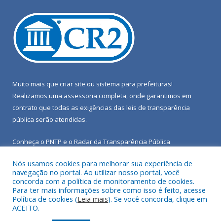
Muito mais que
criar site
ou
sistema para prefeituras
!
Realizamos uma
assessoria
completa, onde garantimos em
contrato que todas as exigências das
leis de transparência
pública
serão atendidas.
Conheça o
PNTP
e o
Radar da Transparência Pública
Nós usamos cookies para melhorar sua experiência de
navegação no portal. Ao utilizar nosso portal, você
concorda com a política de monitoramento de cookies.
Para ter mais informações sobre como isso é feito, acesse
Todos os direitos reservados a Câmara Municipal de Porto de
Política de cookies (
Leia mais
). Se você concorda, clique em
Moz.
ACEITO.