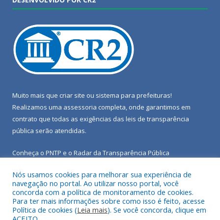
Muito mais que
criar site
ou
sistema para prefeituras
!
Realizamos uma
assessoria
completa, onde garantimos em
contrato que todas as exigências das
leis de transparência
pública
serão atendidas.
Conheça o
PNTP
e o
Radar da Transparência Pública
Nós usamos cookies para melhorar sua experiência de
navegação no portal. Ao utilizar nosso portal, você
concorda com a política de monitoramento de cookies.
Para ter mais informações sobre como isso é feito, acesse
Todos os direitos reservados a Câmara Municipal de Porto de
Política de cookies (
Leia mais
). Se você concorda, clique em
Moz.
ACEITO.