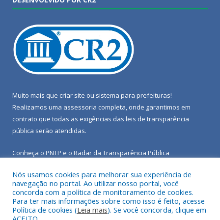
Muito mais que
criar site
ou
sistema para prefeituras
!
Realizamos uma
assessoria
completa, onde garantimos em
contrato que todas as exigências das
leis de transparência
pública
serão atendidas.
Conheça o
PNTP
e o
Radar da Transparência Pública
Nós usamos cookies para melhorar sua experiência de
navegação no portal. Ao utilizar nosso portal, você
concorda com a política de monitoramento de cookies.
Para ter mais informações sobre como isso é feito, acesse
Todos os direitos reservados a Câmara Municipal de Porto de
Política de cookies (
Leia mais
). Se você concorda, clique em
Moz.
ACEITO.