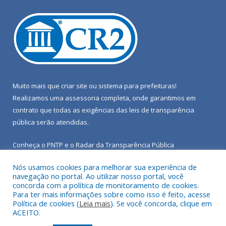
Muito mais que
criar site
ou
sistema para prefeituras
!
Realizamos uma
assessoria
completa, onde garantimos em
contrato que todas as exigências das
leis de transparência
pública
serão atendidas.
Conheça o
PNTP
e o
Radar da Transparência Pública
Nós usamos cookies para melhorar sua experiência de
navegação no portal. Ao utilizar nosso portal, você
concorda com a política de monitoramento de cookies.
Para ter mais informações sobre como isso é feito, acesse
Todos os direitos reservados a Câmara Municipal de Porto de
Política de cookies (
Leia mais
). Se você concorda, clique em
Moz.
ACEITO.