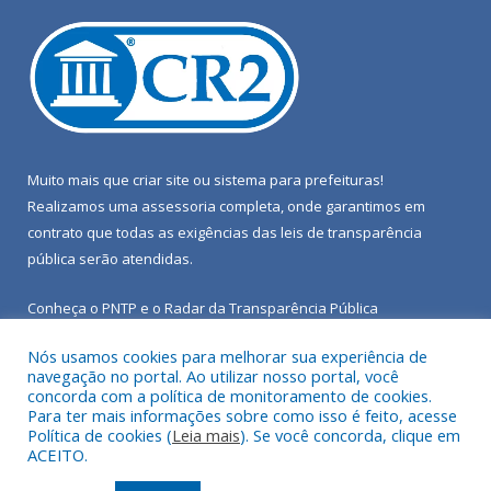
Muito mais que
criar site
ou
sistema para prefeituras
!
Realizamos uma
assessoria
completa, onde garantimos em
contrato que todas as exigências das
leis de transparência
pública
serão atendidas.
Conheça o
PNTP
e o
Radar da Transparência Pública
Nós usamos cookies para melhorar sua experiência de
navegação no portal. Ao utilizar nosso portal, você
concorda com a política de monitoramento de cookies.
Para ter mais informações sobre como isso é feito, acesse
Todos os direitos reservados a Câmara Municipal de Porto de
Política de cookies (
Leia mais
). Se você concorda, clique em
Moz.
ACEITO.