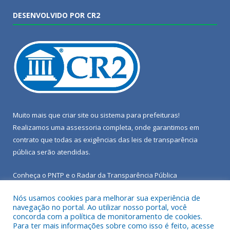
DESENVOLVIDO POR CR2
Muito mais que
criar site
ou
sistema para prefeituras
!
Realizamos uma
assessoria
completa, onde garantimos em
contrato que todas as exigências das
leis de transparência
pública
serão atendidas.
Conheça o
PNTP
e o
Radar da Transparência Pública
Nós usamos cookies para melhorar sua experiência de
navegação no portal. Ao utilizar nosso portal, você
concorda com a política de monitoramento de cookies.
Para ter mais informações sobre como isso é feito, acesse
Todos os direitos reservados a Câmara Municipal de Porto de