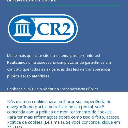
Muito mais que
criar site
ou
sistema para prefeituras
!
Realizamos uma
assessoria
completa, onde garantimos em
contrato que todas as exigências das
leis de transparência
pública
serão atendidas.
Conheça o
PNTP
e o
Radar da Transparência Pública
Nós usamos cookies para melhorar sua experiência de
navegação no portal. Ao utilizar nosso portal, você
concorda com a política de monitoramento de cookies.
Para ter mais informações sobre como isso é feito, acesse
Todos os direitos reservados a Câmara Municipal de Porto de
Política de cookies (
Leia mais
). Se você concorda, clique em
Moz.
ACEITO.