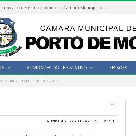
Hoje dia 05 de julho aconteceu no plenário da Camara Municipal de Porto de Moz a Sessão Solene de Abertura dos Trabalhos Legislativos 2º Período da 23ª Legislatura
RA
ATIVIDADES DO LEGISLATIVO
SESSÕES
»
s
PROJETO DE LEI Nº 007/2019
0
ATIVIDADES LEGISLATIVAS
,
PROJETOS DE LEI