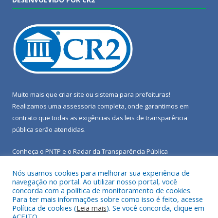
Muito mais que
criar site
ou
sistema para prefeituras
!
Realizamos uma
assessoria
completa, onde garantimos em
contrato que todas as exigências das
leis de transparência
pública
serão atendidas.
Conheça o
PNTP
e o
Radar da Transparência Pública
Nós usamos cookies para melhorar sua experiência de
navegação no portal. Ao utilizar nosso portal, você
concorda com a política de monitoramento de cookies.
Para ter mais informações sobre como isso é feito, acesse
Todos os direitos reservados a Câmara Municipal de Porto de
Política de cookies (
Leia mais
). Se você concorda, clique em
Moz.
ACEITO.