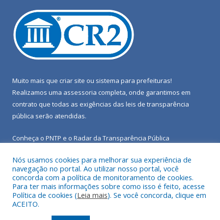
Muito mais que
criar site
ou
sistema para prefeituras
!
Realizamos uma
assessoria
completa, onde garantimos em
contrato que todas as exigências das
leis de transparência
pública
serão atendidas.
Conheça o
PNTP
e o
Radar da Transparência Pública
Nós usamos cookies para melhorar sua experiência de
navegação no portal. Ao utilizar nosso portal, você
concorda com a política de monitoramento de cookies.
Para ter mais informações sobre como isso é feito, acesse
Todos os direitos reservados a Câmara Municipal de Porto de
Política de cookies (
Leia mais
). Se você concorda, clique em
Moz.
ACEITO.