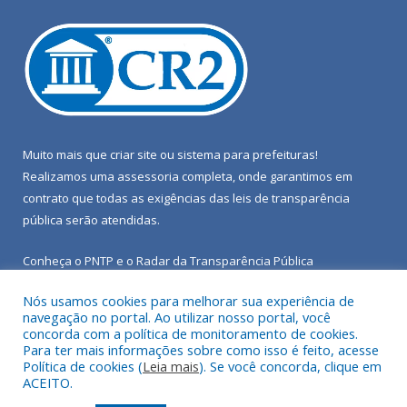
Muito mais que
criar site
ou
sistema para prefeituras
!
Realizamos uma
assessoria
completa, onde garantimos em
contrato que todas as exigências das
leis de transparência
pública
serão atendidas.
Conheça o
PNTP
e o
Radar da Transparência Pública
Nós usamos cookies para melhorar sua experiência de
navegação no portal. Ao utilizar nosso portal, você
concorda com a política de monitoramento de cookies.
Para ter mais informações sobre como isso é feito, acesse
Todos os direitos reservados a Câmara Municipal de Porto de
Política de cookies (
Leia mais
). Se você concorda, clique em
Moz.
ACEITO.