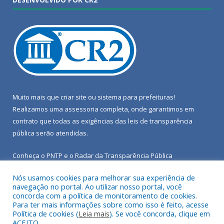
Muito mais que
criar site
ou
sistema para prefeituras
!
Realizamos uma
assessoria
completa, onde garantimos em
contrato que todas as exigências das
leis de transparência
pública
serão atendidas.
Conheça o
PNTP
e o
Radar da Transparência Pública
Nós usamos cookies para melhorar sua experiência de
navegação no portal. Ao utilizar nosso portal, você
concorda com a política de monitoramento de cookies.
Para ter mais informações sobre como isso é feito, acesse
Todos os direitos reservados a Câmara Municipal de Porto de
Política de cookies (
Leia mais
). Se você concorda, clique em
Moz.
ACEITO.