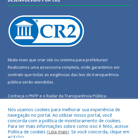
Muito mais que
criar site
ou
sistema para prefeituras
!
Realizamos uma
assessoria
completa, onde garantimos em
contrato que todas as exigências das
leis de transparência
pública
serão atendidas.
Conheça o
PNTP
e o
Radar da Transparência Pública
Nós usamos cookies para melhorar sua experiência de
navegação no portal. Ao utilizar nosso portal, você
concorda com a política de monitoramento de cookies.
Para ter mais informações sobre como isso é feito, acesse
Todos os direitos reservados a Câmara Municipal de Porto de
Política de cookies (
Leia mais
). Se você concorda, clique em
Moz.
ACEITO.