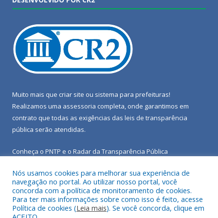
Muito mais que
criar site
ou
sistema para prefeituras
!
Realizamos uma
assessoria
completa, onde garantimos em
contrato que todas as exigências das
leis de transparência
pública
serão atendidas.
Conheça o
PNTP
e o
Radar da Transparência Pública
Nós usamos cookies para melhorar sua experiência de
navegação no portal. Ao utilizar nosso portal, você
concorda com a política de monitoramento de cookies.
Para ter mais informações sobre como isso é feito, acesse
Todos os direitos reservados a Câmara Municipal de Porto de
Política de cookies (
Leia mais
). Se você concorda, clique em
Moz.
ACEITO.