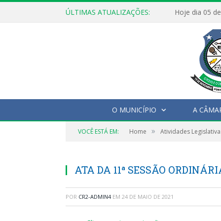
ÚLTIMAS ATUALIZAÇÕES:
O MUNICÍPIO
A CÂMA
»
VOCÊ ESTÁ EM:
Home
Atividades Legislativa
ATA DA 11ª SESSÃO ORDINÁRIA
POR
CR2-ADMIN4
EM
24 DE MAIO DE 2021