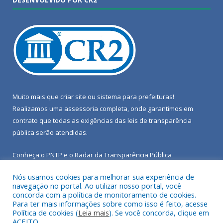
Muito mais que
criar site
ou
sistema para prefeituras
!
Realizamos uma
assessoria
completa, onde garantimos em
contrato que todas as exigências das
leis de transparência
pública
serão atendidas.
Conheça o
PNTP
e o
Radar da Transparência Pública
Nós usamos cookies para melhorar sua experiência de
navegação no portal. Ao utilizar nosso portal, você
concorda com a política de monitoramento de cookies.
Para ter mais informações sobre como isso é feito, acesse
Todos os direitos reservados a Câmara Municipal de Porto de
Política de cookies (
Leia mais
). Se você concorda, clique em
Moz.
ACEITO.