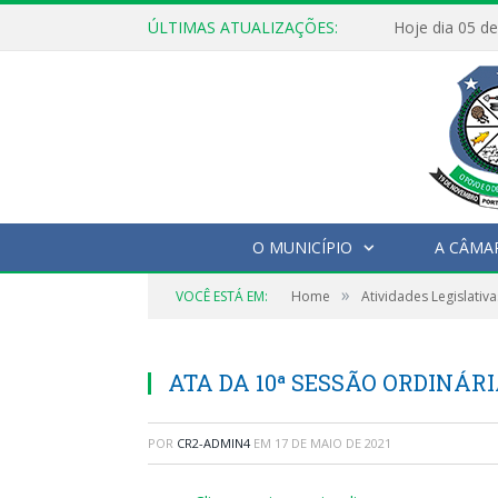
ÚLTIMAS ATUALIZAÇÕES:
O MUNICÍPIO
A CÂMA
»
VOCÊ ESTÁ EM:
Home
Atividades Legislativa
ATA DA 10ª SESSÃO ORDINÁRIA
POR
CR2-ADMIN4
EM
17 DE MAIO DE 2021