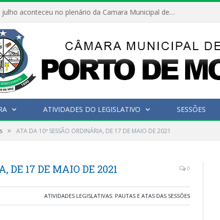
Hoje dia 05 de julho aconteceu no plenário da Camara Municipal de Porto de Moz a Sessão Solene de Abertura dos Trabalhos Legislativos 2º Período da 23ª Legislatura
RA
ATIVIDADES DO LEGISLATIVO
SESSÕES
»
s
ATA DA 10ª SESSÃO ORDINÁRIA, DE 17 DE MAIO DE 2021
, DE 17 DE MAIO DE 2021
0
ATIVIDADES LEGISLATIVAS
,
PAUTAS E ATAS DAS SESSÕES