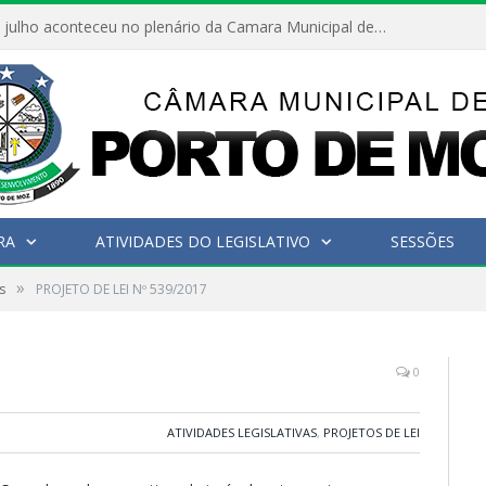
Hoje dia 05 de julho aconteceu no plenário da Camara Municipal de Porto de Moz a Sessão Solene de Abertura dos Trabalhos Legislativos 2º Período da 23ª Legislatura
RA
ATIVIDADES DO LEGISLATIVO
SESSÕES
»
s
PROJETO DE LEI Nº 539/2017
0
ATIVIDADES LEGISLATIVAS
,
PROJETOS DE LEI