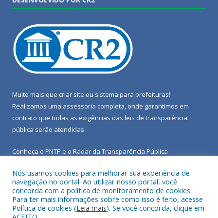
Muito mais que
criar site
ou
sistema para prefeituras
!
Realizamos uma
assessoria
completa, onde garantimos em
contrato que todas as exigências das
leis de transparência
pública
serão atendidas.
Conheça o
PNTP
e o
Radar da Transparência Pública
Nós usamos cookies para melhorar sua experiência de
navegação no portal. Ao utilizar nosso portal, você
concorda com a política de monitoramento de cookies.
Para ter mais informações sobre como isso é feito, acesse
Todos os direitos reservados a Câmara Municipal de Porto de
Política de cookies (
Leia mais
). Se você concorda, clique em
Moz.
ACEITO.