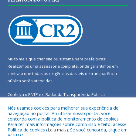
Muito mais que
criar site
ou
sistema para prefeituras
!
Realizamos uma
assessoria
completa, onde garantimos em
contrato que todas as exigências das
leis de transparência
pública
serão atendidas.
Conheça o
PNTP
e o
Radar da Transparência Pública
Nós usamos cookies para melhorar sua experiência de
navegação no portal. Ao utilizar nosso portal, você
concorda com a política de monitoramento de cookies.
Para ter mais informações sobre como isso é feito, acesse
Todos os direitos reservados a Câmara Municipal de Porto de
Política de cookies (
Leia mais
). Se você concorda, clique em
Moz.
ACEITO.