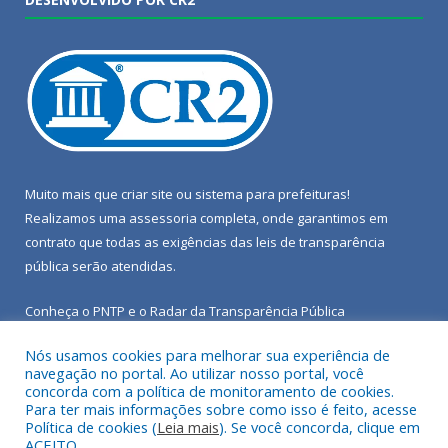
Muito mais que
criar site
ou
sistema para prefeituras
!
Realizamos uma
assessoria
completa, onde garantimos em
contrato que todas as exigências das
leis de transparência
pública
serão atendidas.
Conheça o
PNTP
e o
Radar da Transparência Pública
Nós usamos cookies para melhorar sua experiência de
navegação no portal. Ao utilizar nosso portal, você
concorda com a política de monitoramento de cookies.
Para ter mais informações sobre como isso é feito, acesse
Todos os direitos reservados a Câmara Municipal de Porto de
Política de cookies (
Leia mais
). Se você concorda, clique em
Moz.
ACEITO.