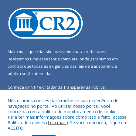
Muito mais que
criar site
ou
sistema para prefeituras
!
Realizamos uma
assessoria
completa, onde garantimos em
contrato que todas as exigências das
leis de transparência
pública
serão atendidas.
Conheça o
PNTP
e o
Radar da Transparência Pública
Nós usamos cookies para melhorar sua experiência de
navegação no portal. Ao utilizar nosso portal, você
concorda com a política de monitoramento de cookies.
Para ter mais informações sobre como isso é feito, acesse
Todos os direitos reservados a Câmara Municipal de Porto de
Política de cookies (
Leia mais
). Se você concorda, clique em
Moz.
ACEITO.