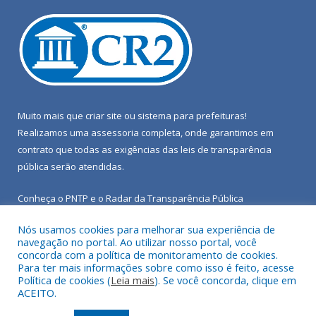
Muito mais que
criar site
ou
sistema para prefeituras
!
Realizamos uma
assessoria
completa, onde garantimos em
contrato que todas as exigências das
leis de transparência
pública
serão atendidas.
Conheça o
PNTP
e o
Radar da Transparência Pública
Nós usamos cookies para melhorar sua experiência de
navegação no portal. Ao utilizar nosso portal, você
concorda com a política de monitoramento de cookies.
Para ter mais informações sobre como isso é feito, acesse
Todos os direitos reservados a Câmara Municipal de Porto de
Política de cookies (
Leia mais
). Se você concorda, clique em
Moz.
ACEITO.