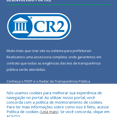
Muito mais que
criar site
ou
sistema para prefeituras
!
Realizamos uma
assessoria
completa, onde garantimos em
contrato que todas as exigências das
leis de transparência
pública
serão atendidas.
Conheça o
PNTP
e o
Radar da Transparência Pública
Nós usamos cookies para melhorar sua experiência de
navegação no portal. Ao utilizar nosso portal, você
concorda com a política de monitoramento de cookies.
Para ter mais informações sobre como isso é feito, acesse
Todos os direitos reservados a Câmara Municipal de Porto de
Política de cookies (
Leia mais
). Se você concorda, clique em
Moz.
ACEITO.