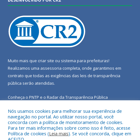
Muito mais que
criar site
ou
sistema para prefeituras
!
Realizamos uma
assessoria
completa, onde garantimos em
contrato que todas as exigências das
leis de transparência
pública
serão atendidas.
Conheça o
PNTP
e o
Radar da Transparência Pública
Nós usamos cookies para melhorar sua experiência de
navegação no portal. Ao utilizar nosso portal, você
concorda com a política de monitoramento de cookies.
Para ter mais informações sobre como isso é feito, acesse
Todos os direitos reservados a Câmara Municipal de Porto de
Política de cookies (
Leia mais
). Se você concorda, clique em
Moz.
ACEITO.