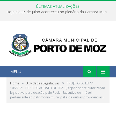
ÚLTIMAS ATUALIZAÇÕES:
Hoje dia 05 de julho aconteceu no plenário da Camara Municipal de Porto de Moz a Sessão Solene de Abertura dos Trabalhos Legislativos 2º Período da 23ª Legislatura
MENU
»
»
Home
Atividades Legislativas
PROJETO DE LEI Nº
106/2021, DE 13 DE AGOSTO DE 2021 (Dispõe sobre autorização
legislativa para doação pelo Poder Executivo de imóvel
pertencente ao patrimônio municipal e dá outras providências)