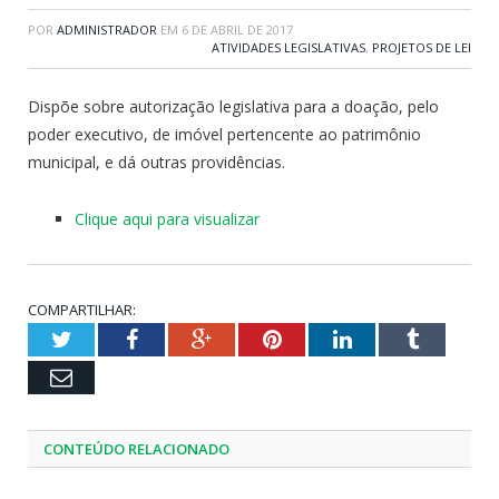
POR
ADMINISTRADOR
EM
6 DE ABRIL DE 2017
ATIVIDADES LEGISLATIVAS
,
PROJETOS DE LEI
Dispõe sobre autorização legislativa para a doação, pelo
poder executivo, de imóvel pertencente ao patrimônio
municipal, e dá outras providências.
Clique aqui para visualizar
COMPARTILHAR:
Twitter
Facebook
Google+
Pinterest
LinkedIn
Tumblr
Email
CONTEÚDO RELACIONADO