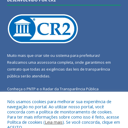
Muito mais que
criar site
ou
sistema para prefeituras
!
Realizamos uma
assessoria
completa, onde garantimos em
contrato que todas as exigências das
leis de transparência
pública
serão atendidas.
Conheça o
PNTP
e o
Radar da Transparência Pública
Nós usamos cookies para melhorar sua experiência de
navegação no portal. Ao utilizar nosso portal, você
concorda com a política de monitoramento de cookies.
Para ter mais informações sobre como isso é feito, acesse
Todos os direitos reservados a Câmara Municipal de Porto de
Política de cookies (
Leia mais
). Se você concorda, clique em
Moz.
ACEITO.