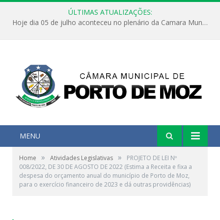
ÚLTIMAS ATUALIZAÇÕES:
Hoje dia 05 de julho aconteceu no plenário da Camara Municipal de Porto de Moz a Sessão Solene de Abertura dos Trabalhos Legislativos 2º Período da 23ª Legislatura
MENU
»
»
Home
Atividades Legislativas
PROJETO DE LEI Nº
008/2022, DE 30 DE AGOSTO DE 2022 (Estima a Receita e fixa a
despesa do orçamento anual do município de Porto de Moz,
para o exercício financeiro de 2023 e dá outras providências)