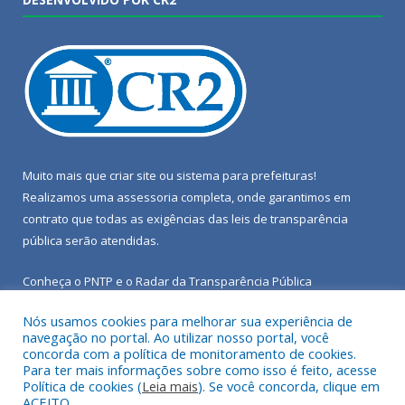
Muito mais que
criar site
ou
sistema para prefeituras
!
Realizamos uma
assessoria
completa, onde garantimos em
contrato que todas as exigências das
leis de transparência
pública
serão atendidas.
Conheça o
PNTP
e o
Radar da Transparência Pública
Nós usamos cookies para melhorar sua experiência de
navegação no portal. Ao utilizar nosso portal, você
concorda com a política de monitoramento de cookies.
Para ter mais informações sobre como isso é feito, acesse
Todos os direitos reservados a Câmara Municipal de Porto de
Política de cookies (
Leia mais
). Se você concorda, clique em
Moz.
ACEITO.