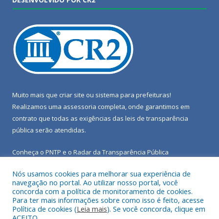
Muito mais que
criar site
ou
sistema para prefeituras
!
Realizamos uma
assessoria
completa, onde garantimos em
contrato que todas as exigências das
leis de transparência
pública
serão atendidas.
Conheça o
PNTP
e o
Radar da Transparência Pública
Nós usamos cookies para melhorar sua experiência de
navegação no portal. Ao utilizar nosso portal, você
concorda com a política de monitoramento de cookies.
Para ter mais informações sobre como isso é feito, acesse
Todos os direitos reservados a Câmara Municipal de Porto de
Política de cookies (
Leia mais
). Se você concorda, clique em
Moz.
ACEITO.