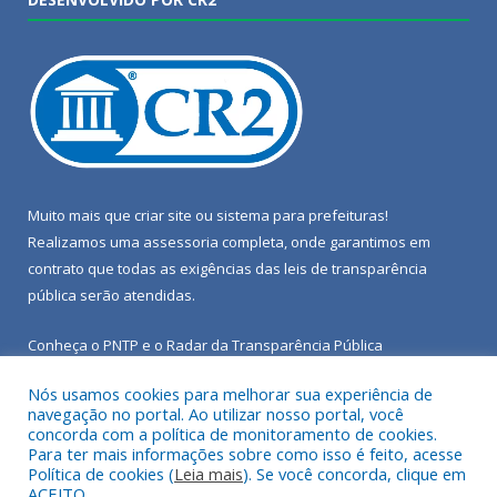
Muito mais que
criar site
ou
sistema para prefeituras
!
Realizamos uma
assessoria
completa, onde garantimos em
contrato que todas as exigências das
leis de transparência
pública
serão atendidas.
Conheça o
PNTP
e o
Radar da Transparência Pública
Nós usamos cookies para melhorar sua experiência de
navegação no portal. Ao utilizar nosso portal, você
concorda com a política de monitoramento de cookies.
Para ter mais informações sobre como isso é feito, acesse
Todos os direitos reservados a Câmara Municipal de Porto de
Política de cookies (
Leia mais
). Se você concorda, clique em
Moz.
ACEITO.