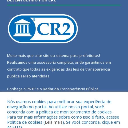
Muito mais que
criar site
ou
sistema para prefeituras
!
Realizamos uma
assessoria
completa, onde garantimos em
contrato que todas as exigências das
leis de transparência
pública
serão atendidas.
Conheça o
PNTP
e o
Radar da Transparência Pública
Nós usamos cookies para melhorar sua experiência de
navegação no portal. Ao utilizar nosso portal, você
concorda com a política de monitoramento de cookies.
Para ter mais informações sobre como isso é feito, acesse
Todos os direitos reservados a Câmara Municipal de Porto de
Política de cookies (
Leia mais
). Se você concorda, clique em
Moz.
ACEITO.