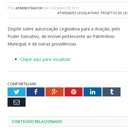
POR
ADMINISTRADOR
EM
9 DE MAIO DE 2019
ATIVIDADES LEGISLATIVAS
,
PROJETOS DE LEI
Dispõe sobre autorização Legislativa para a doação, pelo
Poder Executivo, de imóvel pertencente ao Patrimônio
Municipal, e dá outras providências.
Clique aqui para visualizar
COMPARTILHAR:
Twitter
Facebook
Google+
Pinterest
LinkedIn
Tumblr
Email
CONTEÚDO RELACIONADO