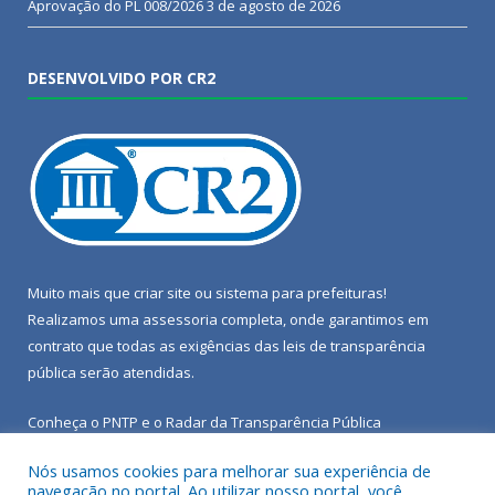
Aprovação do PL 008/2026
3 de agosto de 2026
DESENVOLVIDO POR CR2
Muito mais que
criar site
ou
sistema para prefeituras
!
Realizamos uma
assessoria
completa, onde garantimos em
contrato que todas as exigências das
leis de transparência
pública
serão atendidas.
Conheça o
PNTP
e o
Radar da Transparência Pública
Nós usamos cookies para melhorar sua experiência de
navegação no portal. Ao utilizar nosso portal, você