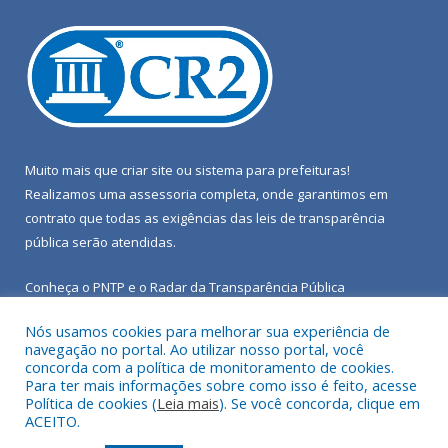
Muito mais que
criar site
ou
sistema para prefeituras
!
Realizamos uma
assessoria
completa, onde garantimos em
contrato que todas as exigências das
leis de transparência
pública
serão atendidas.
Conheça o
PNTP
e o
Radar da Transparência Pública
Nós usamos cookies para melhorar sua experiência de
navegação no portal. Ao utilizar nosso portal, você
concorda com a política de monitoramento de cookies.
Para ter mais informações sobre como isso é feito, acesse
Todos os direitos reservados a Câmara Municipal de Porto de
Política de cookies (
Leia mais
). Se você concorda, clique em
Moz.
ACEITO.