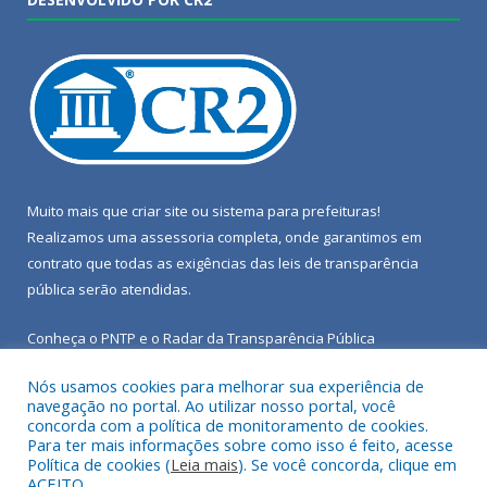
Muito mais que
criar site
ou
sistema para prefeituras
!
Realizamos uma
assessoria
completa, onde garantimos em
contrato que todas as exigências das
leis de transparência
pública
serão atendidas.
Conheça o
PNTP
e o
Radar da Transparência Pública
Nós usamos cookies para melhorar sua experiência de
navegação no portal. Ao utilizar nosso portal, você
concorda com a política de monitoramento de cookies.
Para ter mais informações sobre como isso é feito, acesse
Todos os direitos reservados a Câmara Municipal de Porto de
Política de cookies (
Leia mais
). Se você concorda, clique em
Moz.
ACEITO.