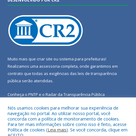
Muito mais que
criar site
ou
sistema para prefeituras
!
Realizamos uma
assessoria
completa, onde garantimos em
contrato que todas as exigências das
leis de transparência
pública
serão atendidas.
Conheça o
PNTP
e o
Radar da Transparência Pública
Nós usamos cookies para melhorar sua experiência de
navegação no portal. Ao utilizar nosso portal, você
concorda com a política de monitoramento de cookies.
Para ter mais informações sobre como isso é feito, acesse
Todos os direitos reservados a Câmara Municipal de Porto de
Política de cookies (
Leia mais
). Se você concorda, clique em
Moz.
ACEITO.