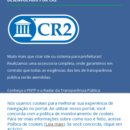
Muito mais que
criar site
ou
sistema para prefeituras
!
Realizamos uma
assessoria
completa, onde garantimos em
contrato que todas as exigências das
leis de transparência
pública
serão atendidas.
Conheça o
PNTP
e o
Radar da Transparência Pública
Nós usamos cookies para melhorar sua experiência de
navegação no portal. Ao utilizar nosso portal, você
concorda com a política de monitoramento de cookies.
Para ter mais informações sobre como isso é feito, acesse
Todos os direitos reservados a Câmara Municipal de Porto de
Política de cookies (
Leia mais
). Se você concorda, clique em
Moz.
ACEITO.