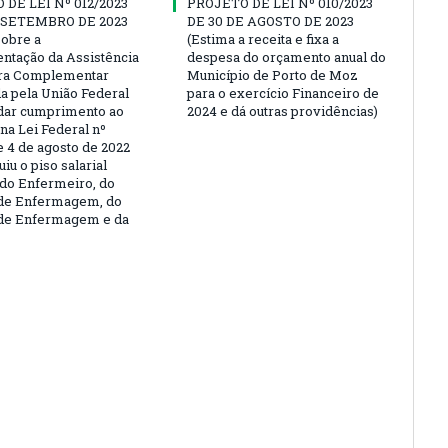
DE LEI Nº 012/2023
PROJETO DE LEI Nº 010/2023
E SETEMBRO DE 2023
DE 30 DE AGOSTO DE 2023
sobre a
(Estima a receita e fixa a
ntação da Assistência
despesa do orçamento anual do
ira Complementar
Município de Porto de Moz
a pela União Federal
para o exercício Financeiro de
dar cumprimento ao
2024 e dá outras providências)
na Lei Federal nº
e 4 de agosto de 2022
uiu o piso salarial
 do Enfermeiro, do
 de Enfermagem, do
 de Enfermagem e da