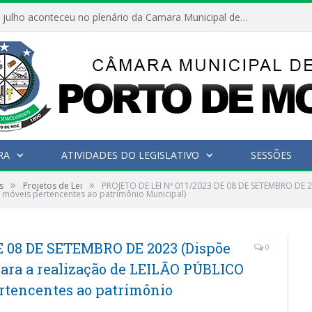
Hoje dia 05 de julho aconteceu no plenário da Camara Municipal de Porto de Moz a Sessão Solene de Abertura dos Trabalhos Legislativos 2º Período da 23ª Legislatura
RA
ATIVIDADES DO LEGISLATIVO
SESSÕES
»
»
s
Projetos de Lei
PROJETO DE LEI Nº 011/2023 DE 08 DE SETEMBRO DE 20
 móveis pertencentes ao patrimônio Municipal)
E 08 DE SETEMBRO DE 2023 (Dispõe
0
 para a realização de LEILÃO PÚBLICO
rtencentes ao patrimônio