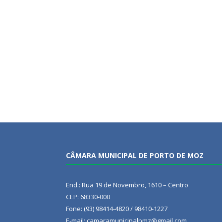
CÂMARA MUNICIPAL DE PORTO DE MOZ
End.: Rua 19 de Novembro, 1610 – Centro
CEP: 68330-000
Fone: (93) 98414-4820 / 98410-1227
E-mail: camaramunicipalpmz@gmail.com