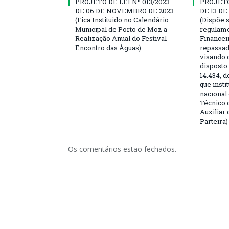
PROJETO DE LEI Nº 013/2023
PROJETO 
DE 06 DE NOVEMBRO DE 2023
DE 13 D
(Fica Instituido no Calendário
(Dispõe 
Municipal de Porto de Moz a
regulame
Realização Anual do Festival
Finance
Encontro das Águas)
repassad
visando 
disposto 
14.434, d
que instit
nacional
Técnico
Auxiliar
Parteira)
Os comentários estão fechados.