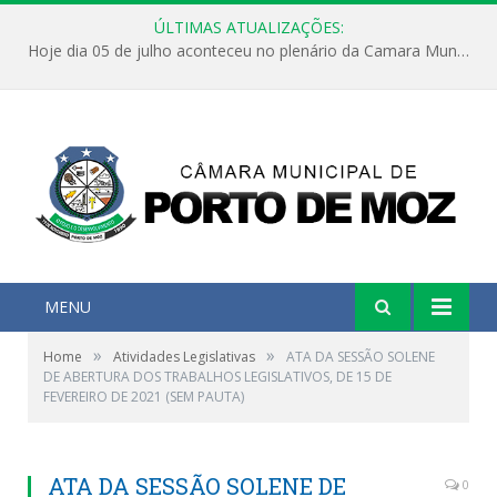
ÚLTIMAS ATUALIZAÇÕES:
Hoje dia 05 de julho aconteceu no plenário da Camara Municipal de Porto de Moz a Sessão Solene de Abertura dos Trabalhos Legislativos 2º Período da 23ª Legislatura
MENU
»
»
Home
Atividades Legislativas
ATA DA SESSÃO SOLENE
DE ABERTURA DOS TRABALHOS LEGISLATIVOS, DE 15 DE
FEVEREIRO DE 2021 (SEM PAUTA)
ATA DA SESSÃO SOLENE DE
0