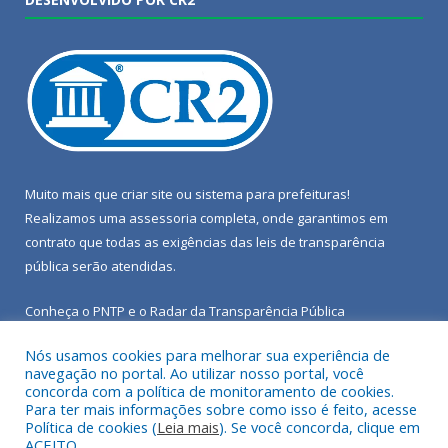
Muito mais que
criar site
ou
sistema para prefeituras
!
Realizamos uma
assessoria
completa, onde garantimos em
contrato que todas as exigências das
leis de transparência
pública
serão atendidas.
Conheça o
PNTP
e o
Radar da Transparência Pública
Nós usamos cookies para melhorar sua experiência de
navegação no portal. Ao utilizar nosso portal, você
concorda com a política de monitoramento de cookies.
Para ter mais informações sobre como isso é feito, acesse
Todos os direitos reservados a Câmara Municipal de Porto de
Política de cookies (
Leia mais
). Se você concorda, clique em
Moz.
ACEITO.