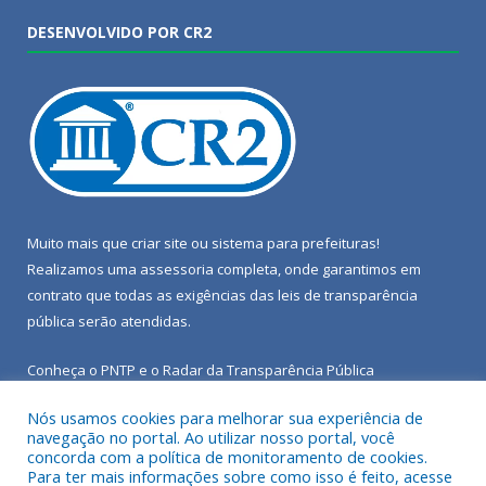
DESENVOLVIDO POR CR2
Muito mais que
criar site
ou
sistema para prefeituras
!
Realizamos uma
assessoria
completa, onde garantimos em
contrato que todas as exigências das
leis de transparência
pública
serão atendidas.
Conheça o
PNTP
e o
Radar da Transparência Pública
Nós usamos cookies para melhorar sua experiência de
navegação no portal. Ao utilizar nosso portal, você
concorda com a política de monitoramento de cookies.
Para ter mais informações sobre como isso é feito, acesse
Todos os direitos reservados a Câmara Municipal de Porto de