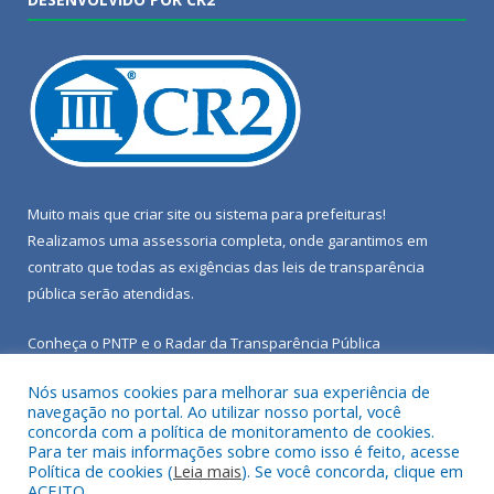
Muito mais que
criar site
ou
sistema para prefeituras
!
Realizamos uma
assessoria
completa, onde garantimos em
contrato que todas as exigências das
leis de transparência
pública
serão atendidas.
Conheça o
PNTP
e o
Radar da Transparência Pública
Nós usamos cookies para melhorar sua experiência de
navegação no portal. Ao utilizar nosso portal, você
concorda com a política de monitoramento de cookies.
Para ter mais informações sobre como isso é feito, acesse
Todos os direitos reservados a Câmara Municipal de Porto de
Política de cookies (
Leia mais
). Se você concorda, clique em
Moz.
ACEITO.