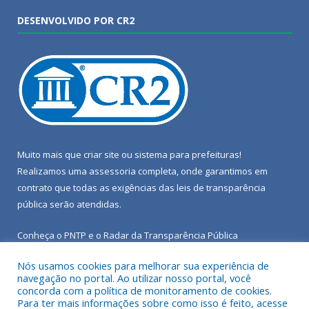
DESENVOLVIDO POR CR2
Muito mais que
criar site
ou
sistema para prefeituras
!
Realizamos uma
assessoria
completa, onde garantimos em
contrato que todas as exigências das
leis de transparência
pública
serão atendidas.
Conheça o
PNTP
e o
Radar da Transparência Pública
Nós usamos cookies para melhorar sua experiência de
navegação no portal. Ao utilizar nosso portal, você
concorda com a política de monitoramento de cookies.
Para ter mais informações sobre como isso é feito, acesse
Todos os direitos reservados a Câmara Municipal de Porto de