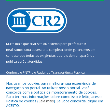
Muito mais que
criar site
ou
sistema para prefeituras
!
Realizamos uma
assessoria
completa, onde garantimos em
contrato que todas as exigências das
leis de transparência
pública
serão atendidas.
Conheça o
PNTP
e o
Radar da Transparência Pública
Nós usamos cookies para melhorar sua experiência de
navegação no portal. Ao utilizar nosso portal, você
concorda com a política de monitoramento de cookies.
Para ter mais informações sobre como isso é feito, acesse
Todos os direitos reservados a Câmara Municipal de Porto de
Política de cookies (
Leia mais
). Se você concorda, clique em
Moz.
ACEITO.