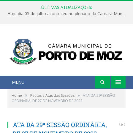
ÚLTIMAS ATUALIZAÇÕES:
Hoje dia 05 de julho aconteceu no plenário da Camara Municipal de Porto de Moz a Sessão Solene de Abertura dos Trabalhos Legislativos 2º Período da 23ª Legislatura
MENU
»
»
Home
Pautas e Atas das Sessões
ATA DA 29ª SESSÃO
ORDINÁRIA, DE 27 DE NOVEMBRO DE 2023
ATA DA 29ª SESSÃO ORDINÁRIA,
0