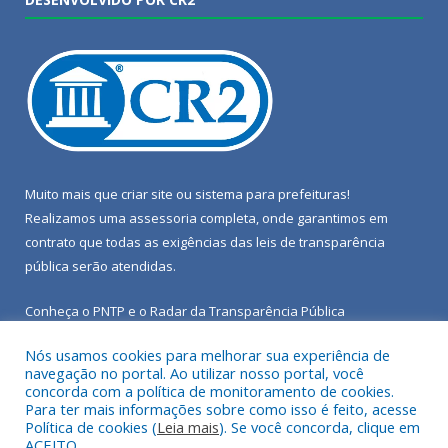
Muito mais que
criar site
ou
sistema para prefeituras
!
Realizamos uma
assessoria
completa, onde garantimos em
contrato que todas as exigências das
leis de transparência
pública
serão atendidas.
Conheça o
PNTP
e o
Radar da Transparência Pública
Nós usamos cookies para melhorar sua experiência de
navegação no portal. Ao utilizar nosso portal, você
concorda com a política de monitoramento de cookies.
Para ter mais informações sobre como isso é feito, acesse
Todos os direitos reservados a Câmara Municipal de Porto de
Política de cookies (
Leia mais
). Se você concorda, clique em
Moz.
ACEITO.